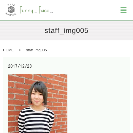
メ
staff_img005
HOME
staff_img005
2017/12/23