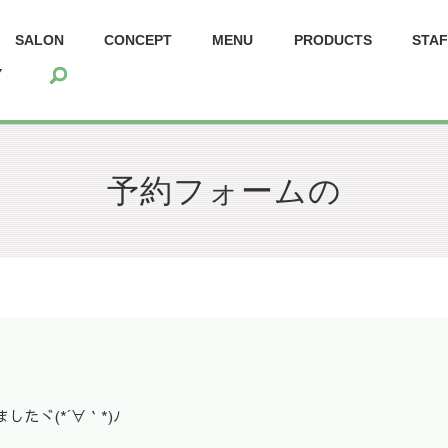
SALON
CONCEPT
MENU
PRODUCTS
STA
search
Y
予約フォームの
たヾ(*´∀｀*)ﾉ