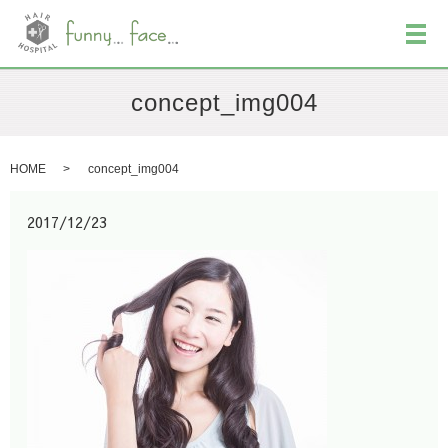
メ
concept_img004
HOME
concept_img004
2017/12/23