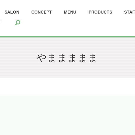
SALON
CONCEPT
MENU
PRODUCTS
STA
search
Y
やままままま